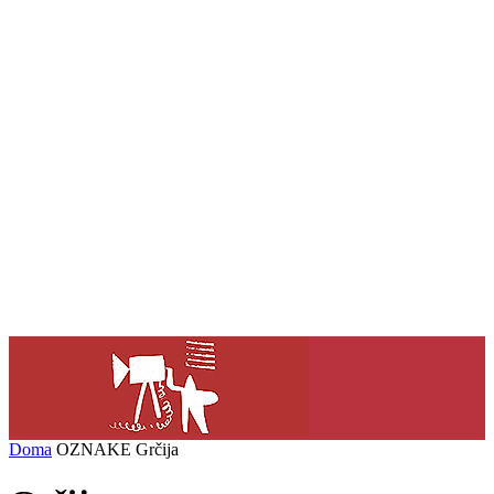
Doma
OZNAKE
Grčija