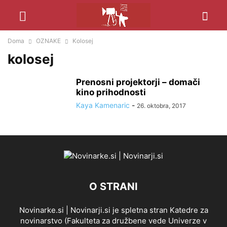
Doma
OZNAKE
Kolosej
kolosej
Prenosni projektorji – domači
kino prihodnosti
Kaya Kamenaric
-
26. oktobra, 2017
O STRANI
Novinarke.si | Novinarji.si je spletna stran Katedre za
novinarstvo (Fakulteta za družbene vede Univerze v