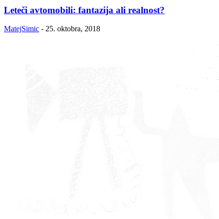
Leteči avtomobili: fantazija ali realnost?
MatejSimic
-
25. oktobra, 2018