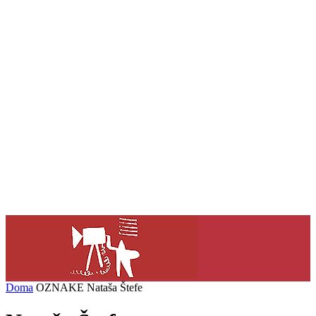
Doma
OZNAKE
Nataša Štefe