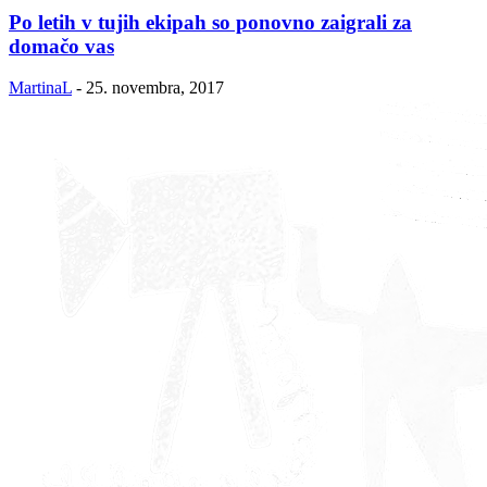
Po letih v tujih ekipah so ponovno zaigrali za
domačo vas
MartinaL
-
25. novembra, 2017