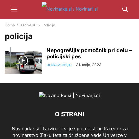
Doma
OZNAKE
Policija
policija
Nepogrešljiv pomočnik pri delu –
policijski pes
urskazemljic
-
31. maja, 2023
O STRANI
Novinarke.si | Novinarji.si je spletna stran Katedre za
novinarstvo (Fakulteta za družbene vede Univerze v