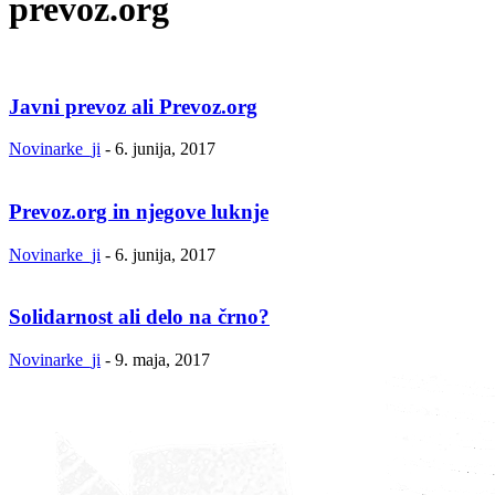
prevoz.org
Javni prevoz ali Prevoz.org
Novinarke_ji
-
6. junija, 2017
Prevoz.org in njegove luknje
Novinarke_ji
-
6. junija, 2017
Solidarnost ali delo na črno?
Novinarke_ji
-
9. maja, 2017