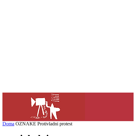
Doma
OZNAKE
Protivladni protest