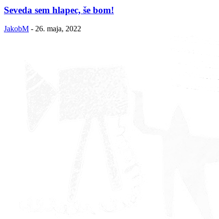
Seveda sem hlapec, še bom!
JakobM
-
26. maja, 2022