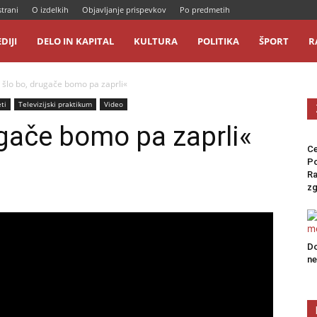
strani
O izdelkih
Objavljanje prispevkov
Po predmetih
DIJI
DELO IN KAPITAL
KULTURA
POLITIKA
ŠPORT
R
 šlo bo, drugače bomo pa zaprli«
ti
Televizijski praktikum
Video
ugače bomo pa zaprli«
Ce
P
Ra
zg
Do
n