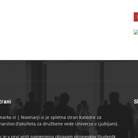
trani
S
narke.si | Novinarji.si je spletna stran Katedre za
narstvo (Fakulteta za družbene vede Univerze v Ljubljani).
n je v prvi vrsti namenjena objavam prispevkov študentk