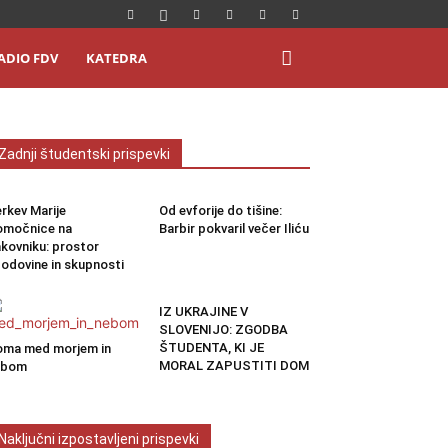
ADIO FDV
KATEDRA
Zadnji študentski prispevki
rkev Marije
Od evforije do tišine:
omočnice na
Barbir pokvaril večer Iliću
kovniku: prostor
odovine in skupnosti
IZ UKRAJINE V
SLOVENIJO: ZGODBA
ŠTUDENTA, KI JE
ma med morjem in
MORAL ZAPUSTITI DOM
ebom
Naključni izpostavljeni prispevki