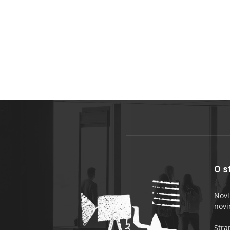
O s
Novi
novi
Stra