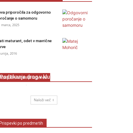
va priporočila za odgovorno
ročanje o samomoru
. marca, 2025
ati maturant, odet v mavrične
rve
 junija, 2016
Podtikanje drog v klubih
Naključni video prispevek
Lovro Smrekar
-
12. januarja, 2026
Naloži več
Prispevki po predmetih