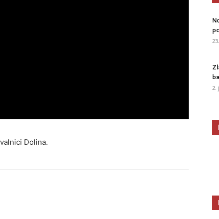
No
po
23
Zl
ba
2.
alnici Dolina.