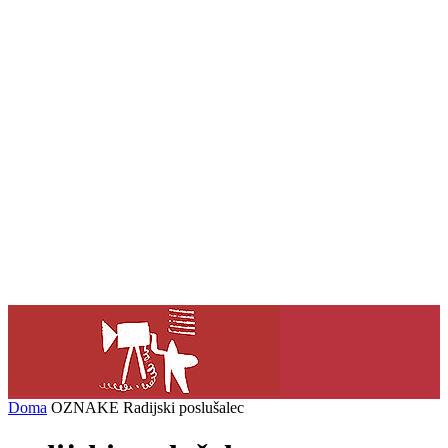
Doma
OZNAKE
Radijski poslušalec