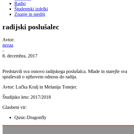
Radio
Študentski izdelki
Znanje in mediji
radijski poslušalec
Avtor:
nezaa
-
8. decembra, 2017
Predstavili sva osnovo radijskega poslušalca. Mlade in starejše sva
spraševali o njihovem odnosu do radija.
Avtor: Lučka Kralj in Melanija Tonejec
Študijsko leto: 2017/2018
Glasbeni vir:
Qusic-Dragonfly