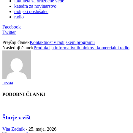
fakulteta za družbene vede
katedra za novinarstvo
radijski poslušalec
radio
Facebook
Twitter
Prejšnji članek
Kontaktnost v radijskem programu
Naslednji članek
Produkcija informativnih blokov: komercialni radio
nezaa
PODOBNI ČLANKI
Štorje z višt
Vita Zadnik
-
25. maja, 2026