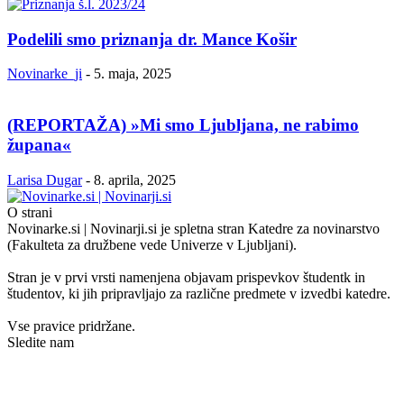
Podelili smo priznanja dr. Mance Košir
Novinarke_ji
-
5. maja, 2025
(REPORTAŽA) »Mi smo Ljubljana, ne rabimo
župana«
Larisa Dugar
-
8. aprila, 2025
O strani
Novinarke.si | Novinarji.si je spletna stran Katedre za novinarstvo
(Fakulteta za družbene vede Univerze v Ljubljani).
Stran je v prvi vrsti namenjena objavam prispevkov študentk in
študentov, ki jih pripravljajo za različne predmete v izvedbi katedre.
Vse pravice pridržane.
Sledite nam