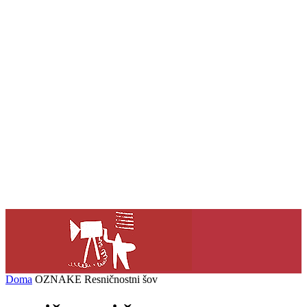
Doma
OZNAKE
Resničnostni šov