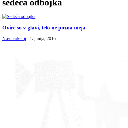
sedeča odbojka
Ovire so v glavi, telo ne pozna meja
Novinarke_ji
-
1. junija, 2016