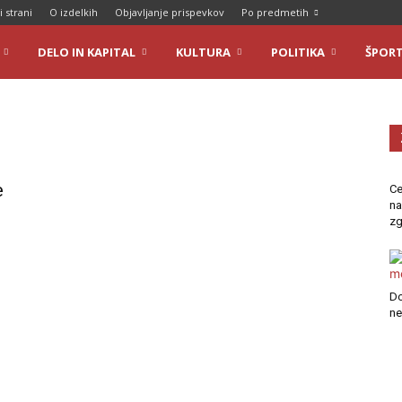
i strani
O izdelkih
Objavljanje prispevkov
Po predmetih
DELO IN KAPITAL
KULTURA
POLITIKA
ŠPOR
e
Ce
na
zg
Do
n