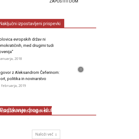
ZAPUSTITI DOM
Naključni izpostavljeni prispevki
olovica evropskih držav ni
mokratičnih, med drugimi tudi
ovenija”
 januarja, 2018
govor z Aleksandrom Čeferinom:
ort, politika in novinarstvo
. februarja, 2019
Podtikanje drog v klubih
Naključni video prispevek
Lovro Smrekar
-
12. januarja, 2026
Naloži več