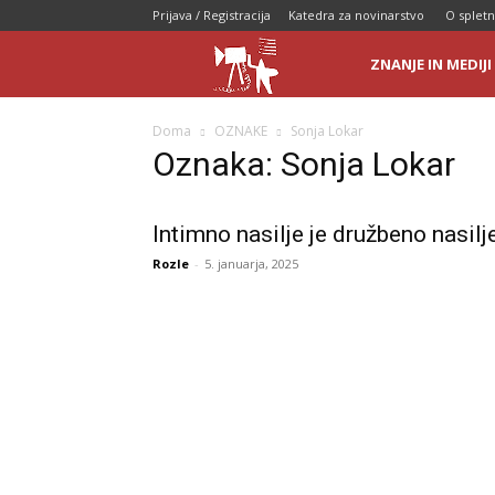
Prijava / Registracija
Katedra za novinarstvo
O spletn
Novinarke.si
ZNANJE IN MEDIJI
|
Doma
OZNAKE
Sonja Lokar
Oznaka: Sonja Lokar
Novinarji.si
Intimno nasilje je družbeno nasilj
Rozle
-
5. januarja, 2025