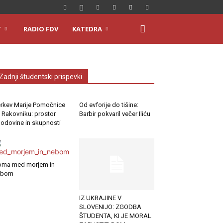
T
RADIO FDV
KATEDRA
Zadnji študentski prispevki
rkev Marije Pomočnice
Od evforije do tišine:
 Rakovniku: prostor
Barbir pokvaril večer Iliću
odovine in skupnosti
ma med morjem in
ebom
IZ UKRAJINE V
SLOVENIJO: ZGODBA
ŠTUDENTA, KI JE MORAL