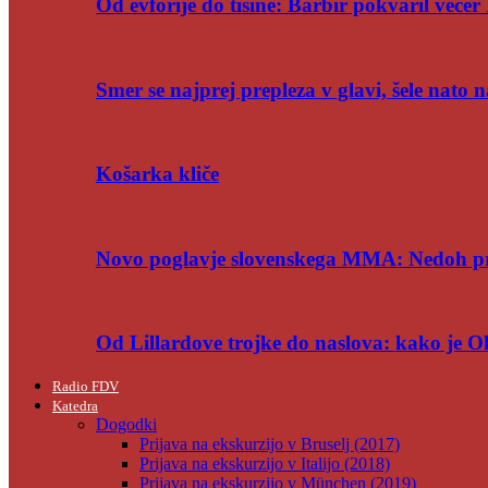
Od evforije do tišine: Barbir pokvaril večer 
Smer se najprej prepleza v glavi, šele nato n
Košarka kliče
Novo poglavje slovenskega MMA: Nedoh p
Od Lillardove trojke do naslova: kako je 
Radio FDV
Katedra
Dogodki
Prijava na ekskurzijo v Bruselj (2017)
Prijava na ekskurzijo v Italijo (2018)
Prijava na ekskurzijo v München (2019)