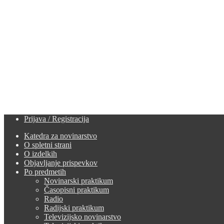
Prijava / Registracija
Katedra za novinarstvo
O spletni strani
O izdelkih
Objavljanje prispevkov
Po predmetih
Novinarski praktikum
Časopisni praktikum
Radio
Radijski praktikum
Televizijsko novinarstvo