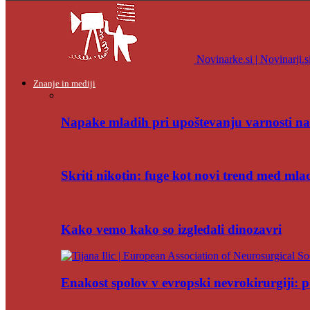
Novinarke.si | Novinarji.s
Znanje in mediji
Napake mladih pri upoštevanju varnosti na
Skriti nikotin: fuge kot novi trend med mla
Kako vemo kako so izgledali dinozavri
Enakost spolov v evropski nevrokirurgiji: po