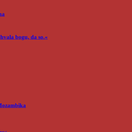
na
n hvala bogu, da so.«
 Mozambika