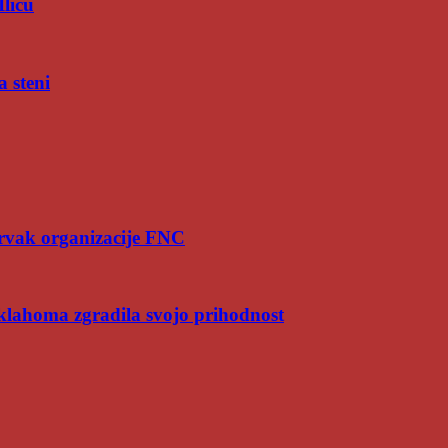
Iliću
a steni
rvak organizacije FNC
Oklahoma zgradila svojo prihodnost