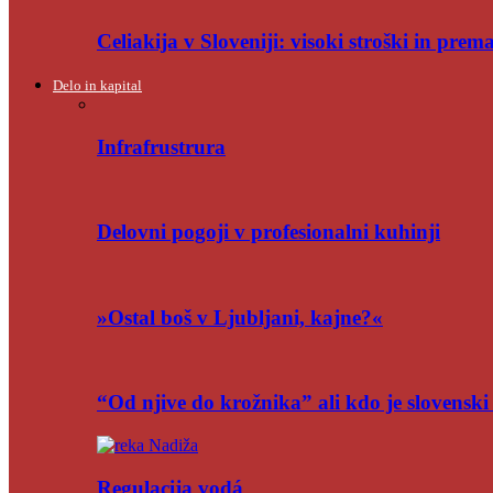
Celiakija v Sloveniji: visoki stroški in pre
Delo in kapital
Infrafrustrura
Delovni pogoji v profesionalni kuhinji
»Ostal boš v Ljubljani, kajne?«
“Od njive do krožnika” ali kdo je slovensk
Regulacija vodá