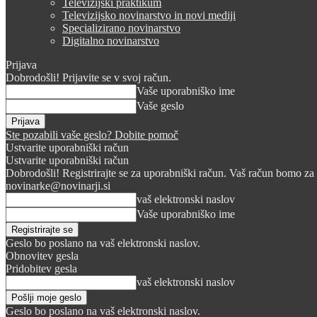
Televizijski praktikum
Televizijsko novinarstvo in novi mediji
Specializirano novinarstvo
Digitalno novinarstvo
Prijava
Dobrodošli! Prijavite se v svoj račun.
Vaše uporabniško ime
Vaše geslo
Ste pozabili vaše geslo? Dobite pomoč
Ustvarite uporabniški račun
Ustvarite uporabniški račun
Dobrodošli! Registrirajte se za uporabniški račun. Vaš račun bomo za 
novinarke@novinarji.si
vaš elektronski naslov
Vaše uporabniško ime
Geslo bo poslano na vaš elektronski naslov.
Obnovitev gesla
Pridobitev gesla
vaš elektronski naslov
Geslo bo poslano na vaš elektronski naslov.