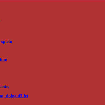
i
 spletu
dimi
t, dolga 43 let