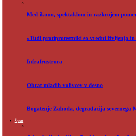
Med ikono, spektaklom in razkrojem pome
»Tudi protiprotestniki so vredni življenja i
Infrafrustrura
Obrat mladih volivcev v desno
Bogatenje Zahoda, degradacija severnega
Šport