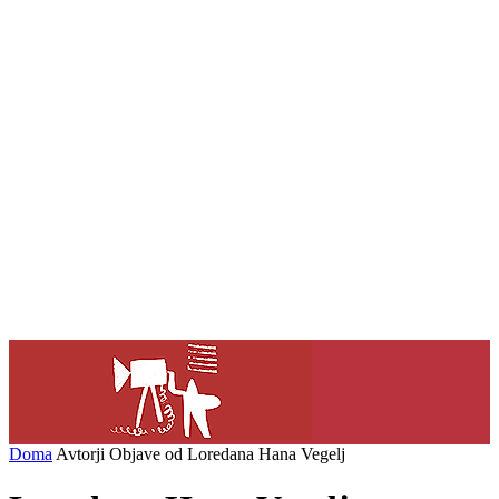
Doma
Avtorji
Objave od Loredana Hana Vegelj