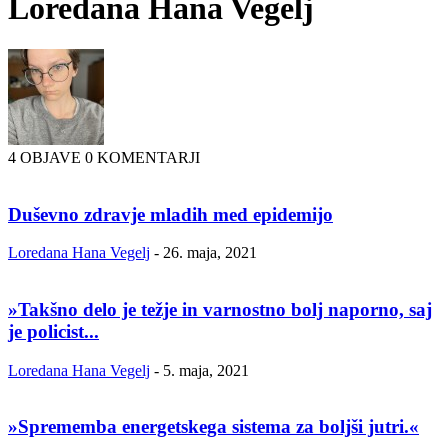
Loredana Hana Vegelj
4 OBJAVE
0 KOMENTARJI
Duševno zdravje mladih med epidemijo
Loredana Hana Vegelj
-
26. maja, 2021
»Takšno delo je težje in varnostno bolj naporno, saj
je policist...
Loredana Hana Vegelj
-
5. maja, 2021
»Sprememba energetskega sistema za boljši jutri.«