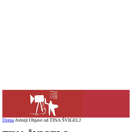
Doma
Avtorji
Objave od TINA ŠVIGELJ