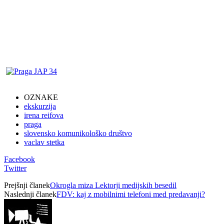
OZNAKE
ekskurzija
irena reifova
praga
slovensko komunikološko društvo
vaclav stetka
Facebook
Twitter
Prejšnji članek
Okrogla miza Lektorji medijskih besedil
Naslednji članek
FDV: kaj z mobilnimi telefoni med predavanji?