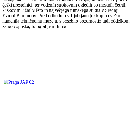
češki prestolnici, ter vodenih strokovnih ogledih po mestnih četrtih
Žižkov in Jižní Město in največjega filmskega studia v Srednji
Evropi Barrandov. Pred odhodom v Ljubljano je skupina več ur
namenila tehničnemu muzeju, s posebno pozornostjo tudi oddelkom
za razvoj tiska, fotografije in filma.