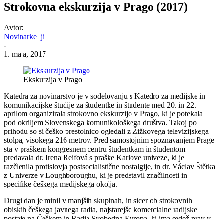
Strokovna ekskurzija v Prago (2017)
Avtor:
Novinarke_ji
-
1. maja, 2017
Ekskurzija v Prago
Katedra za novinarstvo je v sodelovanju s Katedro za medijske in
komunikacijske študije za študentke in študente med 20. in 22.
aprilom organizirala strokovno ekskurzijo v Prago, ki je potekala
pod okriljem Slovenskega komunikološkega društva. Takoj po
prihodu so si češko prestolnico ogledali z Žižkovega televizijskega
stolpa, visokega 216 metrov. Pred samostojnim spoznavanjem Prage
sta v praškem kongresnem centru študentkam in študentom
predavala dr. Irena Reifová s praške Karlove univeze, ki je
razčlenila protislovja postsocialistične nostalgije, in dr. Václav Štětka
z Univerze v Loughboroughu, ki je predstavil značilnosti in
specifike češkega medijskega okolja.
Drugi dan je minil v manjših skupinah, in sicer ob strokovnih
obiskih češkega javnega radia, najstarejše komercialne radijske
postaje na Češkem in Radia Svobodna Evropa, ki ima sedež prav v