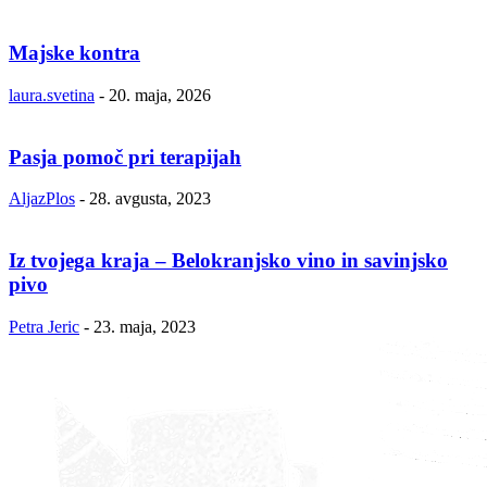
Majske kontra
laura.svetina
-
20. maja, 2026
Pasja pomoč pri terapijah
AljazPlos
-
28. avgusta, 2023
Iz tvojega kraja – Belokranjsko vino in savinjsko
pivo
Petra Jeric
-
23. maja, 2023