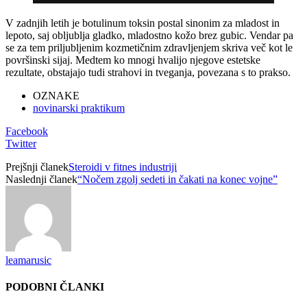
V zadnjih letih je botulinum toksin postal sinonim za mladost in
lepoto, saj obljublja gladko, mladostno kožo brez gubic. Vendar pa
se za tem priljubljenim kozmetičnim zdravljenjem skriva več kot le
površinski sijaj. Medtem ko mnogi hvalijo njegove estetske
rezultate, obstajajo tudi strahovi in tveganja, povezana s to prakso.
OZNAKE
novinarski praktikum
Facebook
Twitter
Prejšnji članek
Steroidi v fitnes industriji
Naslednji članek
“Nočem zgolj sedeti in čakati na konec vojne”
leamarusic
PODOBNI ČLANKI