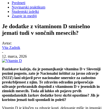
Predmeti
Novinarski praktikum
Študentski izdelki
Znanje in mediji
Je dodatke z vitaminom D smiselno
jemati tudi v sončnih mesecih?
Avtor:
Vita Zadnik
-
12. marca, 2026
Raziskave kažejo, da je pomanjkanje vitamina D v Sloveniji
pozimi pogosto, zato je Nacionalni inštitut za javno zdravje
(NIJZ) lani objavil prve nacionalne smernice za zadostno
preskrbljenost z njim. Te zdravim odraslim priporočajo
uživanje prehranskih dopolnil z vitaminom D v jesenskih in
zimskih mesecih. Toda ali lahko ob pojavu prvih
spomladanskih žarkov dodatke brez skrbi opustimo? Jih je
koristno jemati tudi spomladi in poleti?
Vitamin D je ključen za zdravje kosti, delovanje mišic in imunski