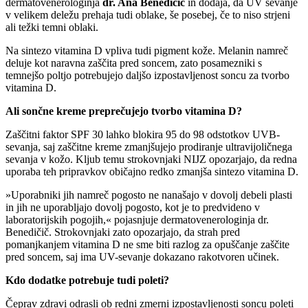
dermatovenerologinja
dr. Ana Benedičič
in dodaja, da UV sevanje
v velikem deležu prehaja tudi oblake, še posebej, če to niso strjeni
ali težki temni oblaki.
Na sintezo vitamina D vpliva tudi pigment kože. Melanin namreč
deluje kot naravna zaščita pred soncem, zato posamezniki s
temnejšo poltjo potrebujejo daljšo izpostavljenost soncu za tvorbo
vitamina D.
Ali sončne kreme preprečujejo tvorbo vitamina D?
Zaščitni faktor SPF 30 lahko blokira 95 do 98 odstotkov UVB-
sevanja, saj zaščitne kreme zmanjšujejo prodiranje ultravijoličnega
sevanja v kožo. Kljub temu strokovnjaki NIJZ opozarjajo, da redna
uporaba teh pripravkov običajno redko zmanjša sintezo vitamina D.
»Uporabniki jih namreč pogosto ne nanašajo v dovolj debeli plasti
in jih ne uporabljajo dovolj pogosto, kot je to predvideno v
laboratorijskih pogojih,« pojasnjuje dermatovenerologinja dr.
Benedičič. Strokovnjaki zato opozarjajo, da strah pred
pomanjkanjem vitamina D ne sme biti razlog za opuščanje zaščite
pred soncem, saj ima UV-sevanje dokazano rakotvoren učinek.
Kdo dodatke potrebuje tudi poleti?
Čeprav zdravi odrasli ob redni zmerni izpostavljenosti soncu poleti