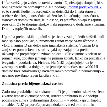
lahko vzdržujejo zadostne ravni vitamina D, obstajajo skupine, ki so
bolj ogrožene za pomanjkanje. Na podlagi
uradnih podatkov NIJZ
so to starejši ljudje, novorojenčki in dojenčki do 1. leta starosti,
osebe z debelostjo, nosečnice ali ženske, ki načrtujejo nosečnost,
stanovalci domov za starejše in osebe, ki pretežno bivajo v zaprtih
prostorih. Za te skupine strokovnjaki priporočajo dodajanje vitamina
D tudi v toplejših mesecih.
Uporaba prehranskih dopolnil se je sicer v zadnjih letih razširila tudi
med splošno populacijo, predvsem zaradi večje ozaveščenosti o
vlogi vitamina D pri delovanju imunskega sistema. Vitamin D je
zanj sicer pomemben, a strokovnjaki opozarjajo, da pretirano
uživanje ne preprečuje ali zdravi bolezni. »Če vitamina v telesu ne
primanjkuje, dodatno jemanje ne prinaša koristi, lahko pa predstavlja
tveganja,« poudarja
dr. Hribar
. Na NIJZ pojasnjujejo, da je
zastrupitev redka, a dolgotrajno jemanje odmerkov nad 4000 UI
dnevno brez zdravniškega nadzora lahko povzroči hiperkalcemijo –
nevarno povišano raven kalcija v krvi.
Zadostna preskrbljenost skozi vse leto
Zadostna preskrbljenost z vitaminom D je pomembna skozi vse leto:
z varno izpostavljenostjo soncu, ustrezno prehrano in v obdobju
podaljšane zime s prehranskimi dopolnili – v obliki kapsul, kapljic
ali tablet. NIJZ priporoča jemanje dodatkov med oktobrom in