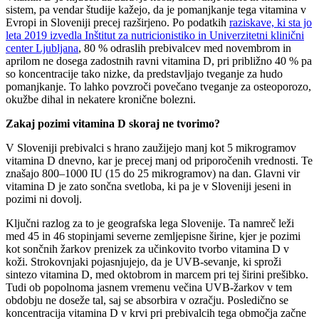
sistem, pa vendar študije kažejo, da je pomanjkanje tega vitamina v
Evropi in Sloveniji precej razširjeno. Po podatkih
raziskave, ki sta jo
leta 2019 izvedla Inštitut za nutricionistiko in Univerzitetni klinični
center Ljubljana
, 80 % odraslih prebivalcev med novembrom in
aprilom ne dosega zadostnih ravni vitamina D, pri približno 40 % pa
so koncentracije tako nizke, da predstavljajo tveganje za hudo
pomanjkanje. To lahko povzroči povečano tveganje za osteoporozo,
okužbe dihal in nekatere kronične bolezni.
Zakaj pozimi vitamina D skoraj ne tvorimo?
V Sloveniji prebivalci s hrano zaužijejo manj kot 5 mikrogramov
vitamina D dnevno, kar je precej manj od priporočenih vrednosti. Te
znašajo 800–1000 IU (15 do 25 mikrogramov) na dan. Glavni vir
vitamina D je zato sončna svetloba, ki pa je v Sloveniji jeseni in
pozimi ni dovolj.
Ključni razlog za to je geografska lega Slovenije. Ta namreč leži
med 45 in 46 stopinjami severne zemljepisne širine, kjer je pozimi
kot sončnih žarkov prenizek za učinkovito tvorbo vitamina D v
koži. Strokovnjaki pojasnjujejo, da je UVB-sevanje, ki sproži
sintezo vitamina D, med oktobrom in marcem pri tej širini prešibko.
Tudi ob popolnoma jasnem vremenu večina UVB-žarkov v tem
obdobju ne doseže tal, saj se absorbira v ozračju. Posledično se
koncentracija vitamina D v krvi pri prebivalcih tega območja začne