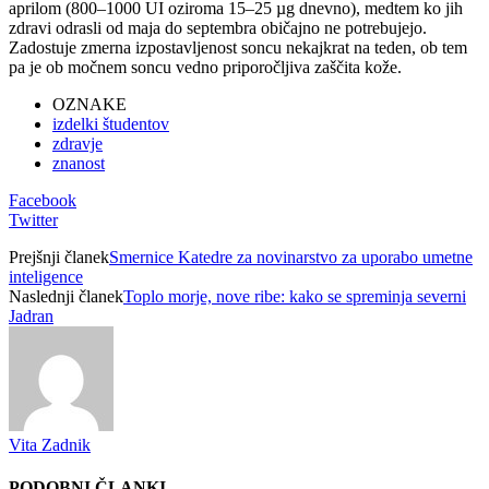
aprilom (800–1000 UI oziroma 15–25 µg dnevno), medtem ko jih
zdravi odrasli od maja do septembra običajno ne potrebujejo.
Zadostuje zmerna izpostavljenost soncu nekajkrat na teden, ob tem
pa je ob močnem soncu vedno priporočljiva zaščita kože.
OZNAKE
izdelki študentov
zdravje
znanost
Facebook
Twitter
Prejšnji članek
Smernice Katedre za novinarstvo za uporabo umetne
inteligence
Naslednji članek
Toplo morje, nove ribe: kako se spreminja severni
Jadran
Vita Zadnik
PODOBNI ČLANKI