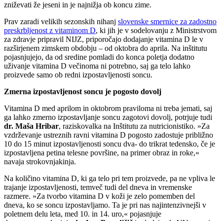
zniževati že jeseni in je najnižja ob koncu zime.
Prav zaradi velikih sezonskih nihanj
slovenske smernice za zadostno
preskrbljenost z vitaminom D
, ki jih je v sodelovanju z Ministrstvom
za zdravje pripravil NIJZ, priporočajo dodajanje vitamina D le v
razširjenem zimskem obdobju – od oktobra do aprila. Na inštitutu
pojasnjujejo, da od sredine pomladi do konca poletja dodatno
uživanje vitamina D večinoma ni potrebno, saj ga telo lahko
proizvede samo ob redni izpostavljenosti soncu.
Zmerna izpostavljenost soncu je pogosto dovolj
Vitamina D med aprilom in oktobrom praviloma ni treba jemati, saj
ga lahko zmerno izpostavljanje soncu zagotovi dovolj, potrjuje tudi
dr. Maša Hribar
, raziskovalka na Inštitutu za nutricionistiko. »Za
vzdrževanje ustreznih ravni vitamina D pogosto zadostuje približno
10 do 15 minut izpostavljenosti soncu dva- do trikrat tedensko, če je
izpostavljena petina telesne površine, na primer obraz in roke,«
navaja strokovnjakinja.
Na količino vitamina D, ki ga telo pri tem proizvede, pa ne vpliva le
trajanje izpostavljenosti, temveč tudi del dneva in vremenske
razmere. »Za tvorbo vitamina D v koži je zelo pomemben del
dneva, ko se soncu izpostavljamo. Ta je pri nas najintenzivnejši v
poletnem delu leta, med 10. in 14. uro,« pojasnjuje