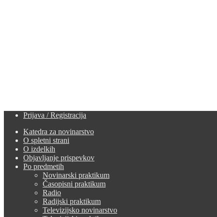
Prijava / Registracija
Katedra za novinarstvo
O spletni strani
O izdelkih
Objavljanje prispevkov
Po predmetih
Novinarski praktikum
Časopisni praktikum
Radio
Radijski praktikum
Televizijsko novinarstvo