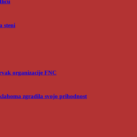
Iliću
a steni
rvak organizacije FNC
Oklahoma zgradila svojo prihodnost