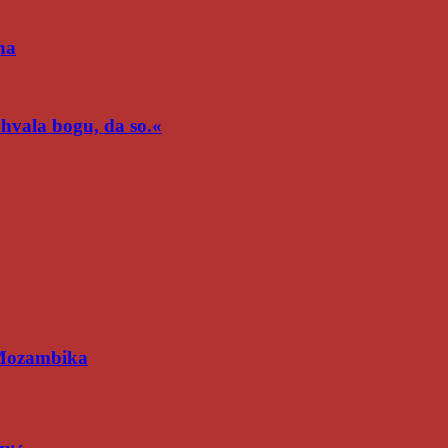
na
n hvala bogu, da so.«
 Mozambika