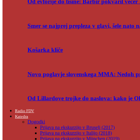
Od evforije do tišine: Barbir pokvaril večer 
Smer se najprej prepleza v glavi, šele nato n
Košarka kliče
Novo poglavje slovenskega MMA: Nedoh p
Od Lillardove trojke do naslova: kako je 
Radio FDV
Katedra
Dogodki
Prijava na ekskurzijo v Bruselj (2017)
Prijava na ekskurzijo v Italijo (2018)
Prijava na ekskurzijo v München (2019)