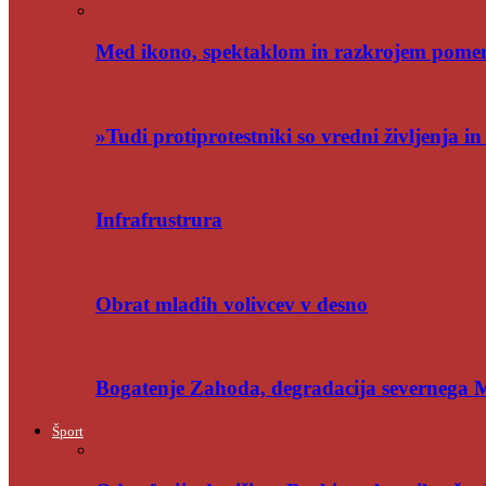
Med ikono, spektaklom in razkrojem pome
»Tudi protiprotestniki so vredni življenja i
Infrafrustrura
Obrat mladih volivcev v desno
Bogatenje Zahoda, degradacija severnega
Šport