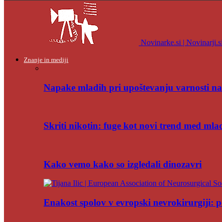
Novinarke.si | Novinarji.s
Znanje in mediji
Napake mladih pri upoštevanju varnosti na
Skriti nikotin: fuge kot novi trend med mla
Kako vemo kako so izgledali dinozavri
Enakost spolov v evropski nevrokirurgiji: po