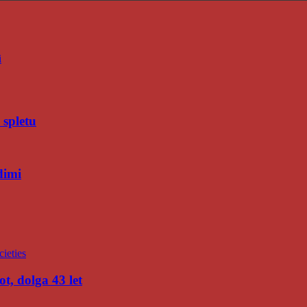
i
 spletu
dimi
t, dolga 43 let