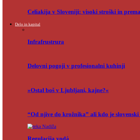
Celiakija v Sloveniji: visoki stroški in pre
Delo in kapital
Infrafrustrura
Delovni pogoji v profesionalni kuhinji
»Ostal boš v Ljubljani, kajne?«
“Od njive do krožnika” ali kdo je slovensk
Regulacija vodá