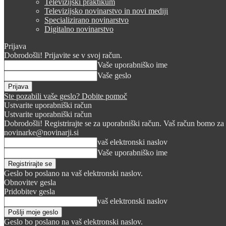
Televizijski praktikum
Televizijsko novinarstvo in novi mediji
Specializirano novinarstvo
Digitalno novinarstvo
Prijava
Dobrodošli! Prijavite se v svoj račun.
Vaše uporabniško ime
Vaše geslo
Ste pozabili vaše geslo? Dobite pomoč
Ustvarite uporabniški račun
Ustvarite uporabniški račun
Dobrodošli! Registrirajte se za uporabniški račun. Vaš račun bomo za 
novinarke@novinarji.si
vaš elektronski naslov
Vaše uporabniško ime
Geslo bo poslano na vaš elektronski naslov.
Obnovitev gesla
Pridobitev gesla
vaš elektronski naslov
Geslo bo poslano na vaš elektronski naslov.