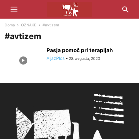
Doma
OZNAKE
#avtizem
#avtizem
Pasja pomoč pri terapijah
AljazPlos
-
28. avgusta, 2023