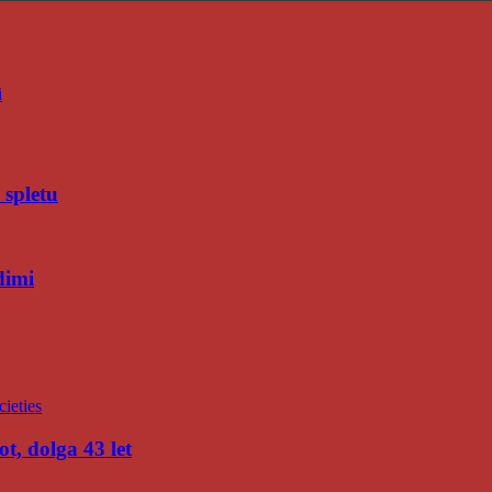
i
 spletu
dimi
t, dolga 43 let