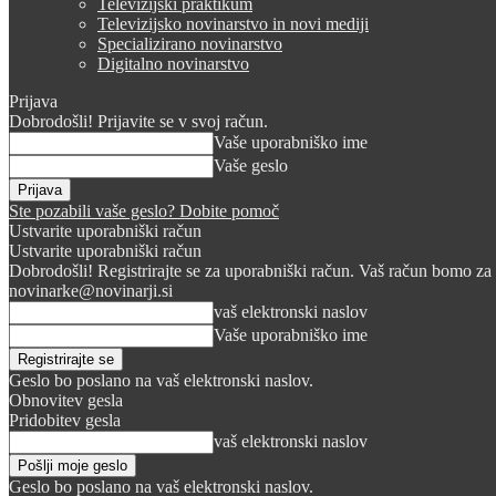
Televizijski praktikum
Televizijsko novinarstvo in novi mediji
Specializirano novinarstvo
Digitalno novinarstvo
Prijava
Dobrodošli! Prijavite se v svoj račun.
Vaše uporabniško ime
Vaše geslo
Ste pozabili vaše geslo? Dobite pomoč
Ustvarite uporabniški račun
Ustvarite uporabniški račun
Dobrodošli! Registrirajte se za uporabniški račun. Vaš račun bomo za 
novinarke@novinarji.si
vaš elektronski naslov
Vaše uporabniško ime
Geslo bo poslano na vaš elektronski naslov.
Obnovitev gesla
Pridobitev gesla
vaš elektronski naslov
Geslo bo poslano na vaš elektronski naslov.