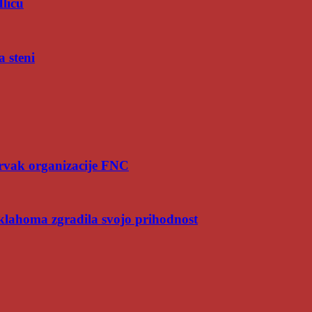
Iliću
a steni
rvak organizacije FNC
Oklahoma zgradila svojo prihodnost