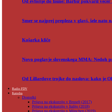
Od evforije do tišine: Barbir pokvaril večer 
Smer se najprej prepleza v glavi, šele nato n
Košarka kliče
Novo poglavje slovenskega MMA: Nedoh p
Od Lillardove trojke do naslova: kako je 
Radio FDV
Katedra
Dogodki
Prijava na ekskurzijo v Bruselj (2017)
Prijava na ekskurzijo v Italijo (2018)
Prijava na ekskurzijo v München (2019)