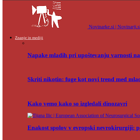
Novinarke.si | Novinarji.s
Znanje in mediji
Napake mladih pri upoštevanju varnosti na
Skriti nikotin: fuge kot novi trend med mla
Kako vemo kako so izgledali dinozavri
Enakost spolov v evropski nevrokirurgiji: po