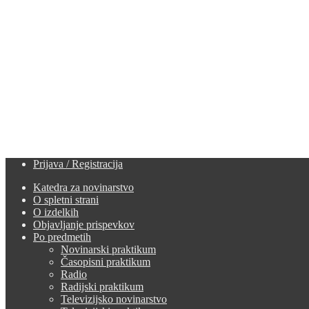
Prijava / Registracija
Katedra za novinarstvo
O spletni strani
O izdelkih
Objavljanje prispevkov
Po predmetih
Novinarski praktikum
Časopisni praktikum
Radio
Radijski praktikum
Televizijsko novinarstvo