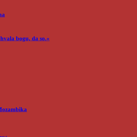
na
n hvala bogu, da so.«
 Mozambika