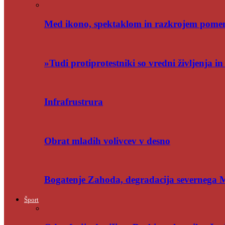
Med ikono, spektaklom in razkrojem pome
»Tudi protiprotestniki so vredni življenja i
Infrafrustrura
Obrat mladih volivcev v desno
Bogatenje Zahoda, degradacija severnega
Šport