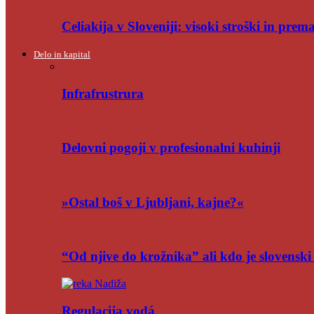
Celiakija v Sloveniji: visoki stroški in pre
Delo in kapital
Infrafrustrura
Delovni pogoji v profesionalni kuhinji
»Ostal boš v Ljubljani, kajne?«
“Od njive do krožnika” ali kdo je slovensk
Regulacija vodá