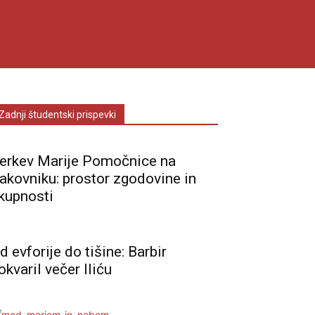
Zadnji študentski prispevki
erkev Marije Pomočnice na
akovniku: prostor zgodovine in
kupnosti
d evforije do tišine: Barbir
okvaril večer Iliću