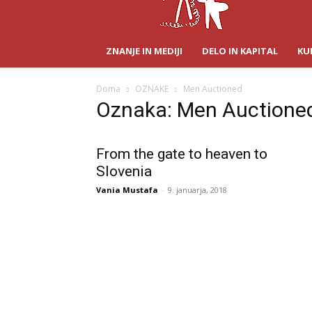
Novin
ZNANJE IN MEDIJI
DELO IN KAPITAL
KU
Doma
OZNAKE
Men Auctioned
Oznaka: Men Auctione
From the gate to heaven to
Slovenia
Vania Mustafa
-
9. januarja, 2018