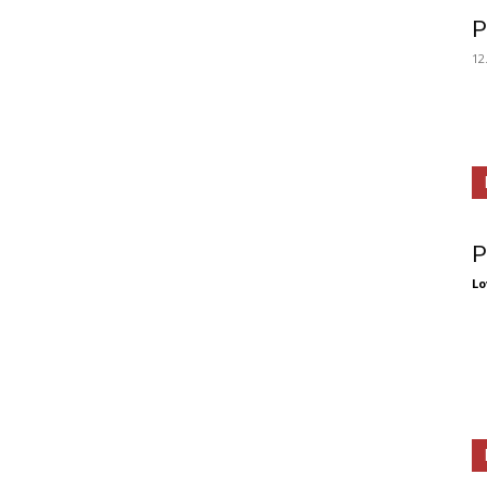
P
12
P
Lo