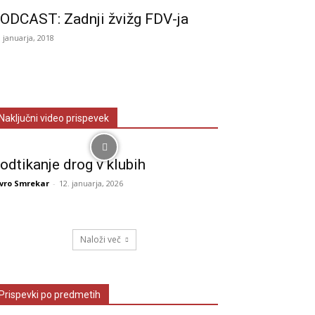
ODCAST: Zadnji žvižg FDV-ja
. januarja, 2018
Naključni video prispevek
odtikanje drog v klubih
vro Smrekar
-
12. januarja, 2026
Naloži več
Prispevki po predmetih