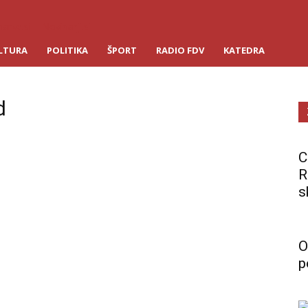
arke.si | Novinarji.si
LTURA
POLITIKA
ŠPORT
RADIO FDV
KATEDRA
d
C
R
s
O
p