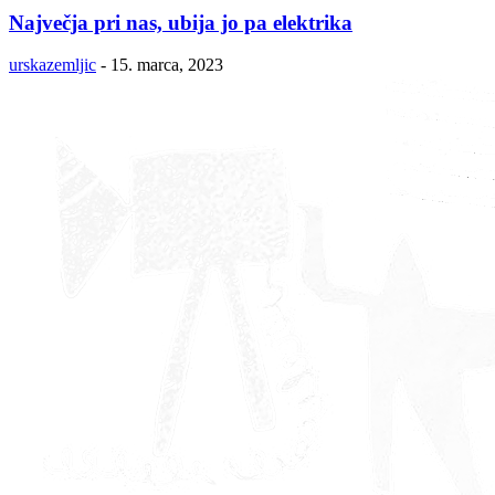
Največja pri nas, ubija jo pa elektrika
urskazemljic
-
15. marca, 2023