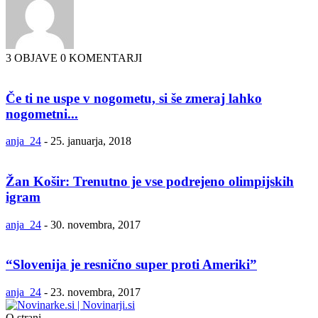
3 OBJAVE
0 KOMENTARJI
Če ti ne uspe v nogometu, si še zmeraj lahko
nogometni...
anja_24
-
25. januarja, 2018
Žan Košir: Trenutno je vse podrejeno olimpijskih
igram
anja_24
-
30. novembra, 2017
“Slovenija je resnično super proti Ameriki”
anja_24
-
23. novembra, 2017
O strani