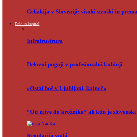
Celiakija v Sloveniji: visoki stroški in pre
Delo in kapital
Infrafrustrura
Delovni pogoji v profesionalni kuhinji
»Ostal boš v Ljubljani, kajne?«
“Od njive do krožnika” ali kdo je slovensk
Regulacija vodá