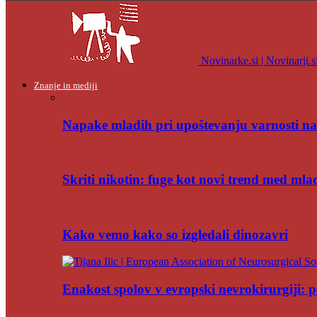
Novinarke.si | Novinarji.s
Znanje in mediji
Napake mladih pri upoštevanju varnosti na
Skriti nikotin: fuge kot novi trend med mla
Kako vemo kako so izgledali dinozavri
Enakost spolov v evropski nevrokirurgiji: po