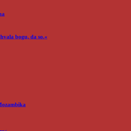
na
n hvala bogu, da so.«
 Mozambika