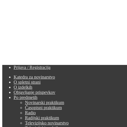
Prijava / Registracija
Katedra za novinarstvo
O spletni strani
O izdelkih
Objavljanje prispevkov
Po predmetih
Novinarski praktikum
Časopisni praktikum
Radio
Radijski praktikum
Televizijsko novinarstvo