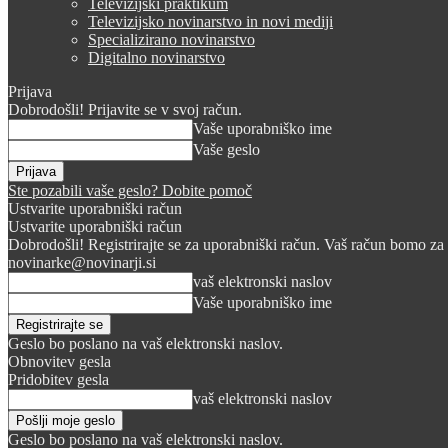
Televizijski praktikum
Televizijsko novinarstvo in novi mediji
Specializirano novinarstvo
Digitalno novinarstvo
Prijava
Dobrodošli! Prijavite se v svoj račun.
Vaše uporabniško ime
Vaše geslo
Ste pozabili vaše geslo? Dobite pomoč
Ustvarite uporabniški račun
Ustvarite uporabniški račun
Dobrodošli! Registrirajte se za uporabniški račun. Vaš račun bomo za 
novinarke@novinarji.si
vaš elektronski naslov
Vaše uporabniško ime
Geslo bo poslano na vaš elektronski naslov.
Obnovitev gesla
Pridobitev gesla
vaš elektronski naslov
Geslo bo poslano na vaš elektronski naslov.