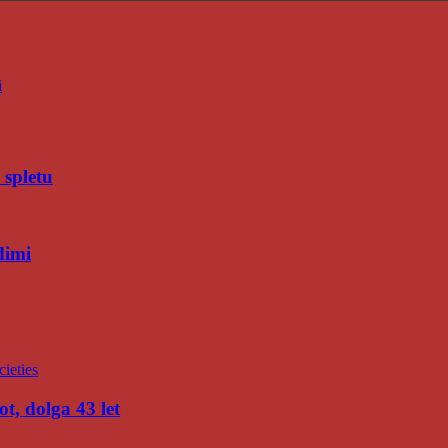
i
 spletu
dimi
t, dolga 43 let