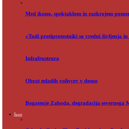
Med ikono, spektaklom in razkrojem pome
»Tudi protiprotestniki so vredni življenja i
Infrafrustrura
Obrat mladih volivcev v desno
Bogatenje Zahoda, degradacija severnega
Šport