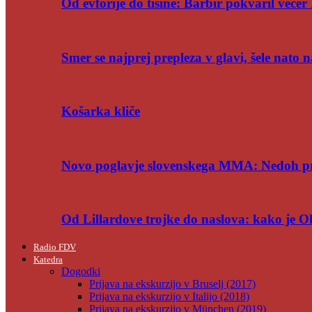
Od evforije do tišine: Barbir pokvaril večer 
Smer se najprej prepleza v glavi, šele nato n
Košarka kliče
Novo poglavje slovenskega MMA: Nedoh p
Od Lillardove trojke do naslova: kako je 
Radio FDV
Katedra
Dogodki
Prijava na ekskurzijo v Bruselj (2017)
Prijava na ekskurzijo v Italijo (2018)
Prijava na ekskurzijo v München (2019)