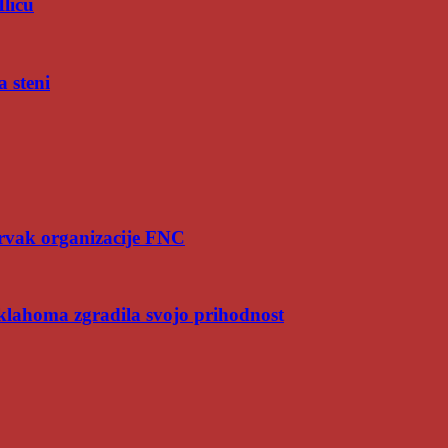
Iliću
a steni
rvak organizacije FNC
Oklahoma zgradila svojo prihodnost