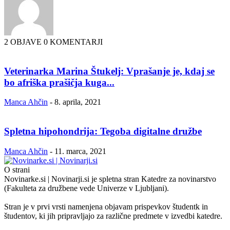
2 OBJAVE
0 KOMENTARJI
Veterinarka Marina Štukelj: Vprašanje je, kdaj se
bo afriška prašičja kuga...
Manca Ahčin
-
8. aprila, 2021
Spletna hipohondrija: Tegoba digitalne družbe
Manca Ahčin
-
11. marca, 2021
O strani
Novinarke.si | Novinarji.si je spletna stran Katedre za novinarstvo
(Fakulteta za družbene vede Univerze v Ljubljani).
Stran je v prvi vrsti namenjena objavam prispevkov študentk in
študentov, ki jih pripravljajo za različne predmete v izvedbi katedre.