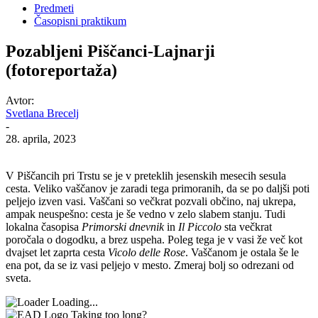
Predmeti
Časopisni praktikum
Pozabljeni Piščanci-Lajnarji
(fotoreportaža)
Avtor:
Svetlana Brecelj
-
28. aprila, 2023
V Piščancih pri Trstu se je v preteklih jesenskih mesecih sesula
cesta. Veliko vaščanov je zaradi tega primoranih, da se po daljši poti
peljejo izven vasi. Vaščani so večkrat pozvali občino, naj ukrepa,
ampak neuspešno: cesta je še vedno v zelo slabem stanju. Tudi
lokalna časopisa
Primorski dnevnik
in
Il Piccolo
sta večkrat
poročala o dogodku, a brez uspeha. Poleg tega je v vasi že več kot
dvajset let zaprta cesta
Vicolo delle Rose
. Vaščanom je ostala še le
ena pot, da se iz vasi peljejo v mesto. Zmeraj bolj so odrezani od
sveta.
Loading...
Taking too long?