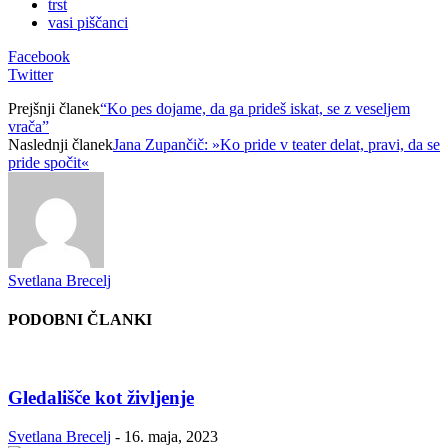
trst
vasi piščanci
Facebook
Twitter
Prejšnji članek
“Ko pes dojame, da ga prideš iskat, se z veseljem
vrača”
Naslednji članek
Jana Zupančič: »Ko pride v teater delat, pravi, da se
pride spočit«
Svetlana Brecelj
PODOBNI ČLANKI
Gledališče kot življenje
Svetlana Brecelj
-
16. maja, 2023