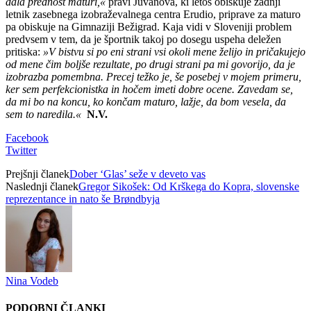
dala prednost maturi,«
pravi Juvanova, ki letos obiskuje zadnji
letnik zasebnega izobraževalnega centra Erudio, priprave za maturo
pa obiskuje na Gimnaziji Bežigrad. Kaja vidi v Sloveniji problem
predvsem v tem, da je športnik takoj po dosegu uspeha deležen
pritiska:
»V bistvu si po eni strani vsi okoli mene želijo in pričakujejo
od mene čim boljše rezultate, po drugi strani pa mi govorijo, da je
izobrazba pomembna. Precej težko je, še posebej v mojem primeru,
ker sem perfekcionistka in hočem imeti dobre ocene. Zavedam se,
da mi bo na koncu, ko končam maturo, lažje, da bom vesela, da
sem to naredila.«
N.V.
Facebook
Twitter
Prejšnji članek
Dober ‘Glas’ seže v deveto vas
Naslednji članek
Gregor Sikošek: Od Krškega do Kopra, slovenske
reprezentance in nato še Brøndbyja
Nina Vodeb
PODOBNI ČLANKI