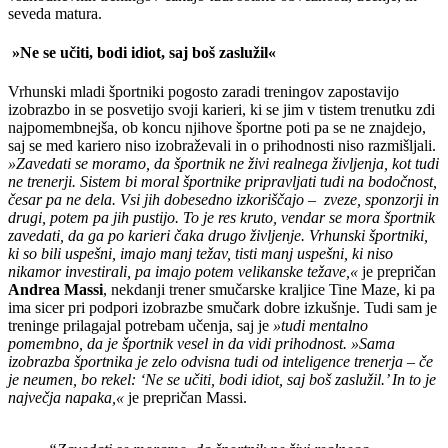
seveda matura.
»Ne se učiti, bodi idiot, saj boš zaslužil«
Vrhunski mladi športniki pogosto zaradi treningov zapostavijo
izobrazbo in se posvetijo svoji karieri, ki se jim v tistem trenutku zdi
najpomembnejša, ob koncu njihove športne poti pa se ne znajdejo,
saj se med kariero niso izobraževali in o prihodnosti niso razmišljali.
»Zavedati se moramo, da športnik ne živi realnega življenja, kot tudi
ne trenerji. Sistem bi moral športnike pripravljati tudi na bodočnost,
česar pa ne dela. Vsi jih dobesedno izkoriščajo – zveze, sponzorji in
drugi, potem pa jih pustijo. To je res kruto, vendar se mora športnik
zavedati, da ga po karieri čaka drugo življenje. Vrhunski športniki,
ki so bili uspešni, imajo manj težav, tisti manj uspešni, ki niso
nikamor investirali, pa imajo potem velikanske težave,«
je prepričan
Andrea Massi
, nekdanji trener smučarske kraljice Tine Maze, ki pa
ima sicer pri podpori izobrazbe smučark dobre izkušnje. Tudi sam je
treninge prilagajal potrebam učenja, saj je
»tudi mentalno
pomembno, da je športnik vesel in da vidi prihodnost. »Sama
izobrazba športnika je zelo odvisna tudi od inteligence trenerja – če
je neumen, bo rekel: ‘Ne se učiti, bodi idiot, saj boš zaslužil.’ In to je
največja napaka,«
je prepričan Massi.