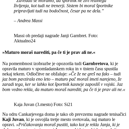
“Zavedati se moramo, da športnik ne živi realnega
življenja, kot tudi ne trenerji. Sistem bi moral športnike
pripravljati tudi na bodočnost, česar pa ne dela.”
– Andrea Massi
Massi ob predaji nagrade Janji Garnbret. Foto:
Aktualno24
»
Maturo moraš narediti, pa če ti je prav ali ne.«
Na pomembnost izobrazbe je opozorila tudi
Garnbretova
, ki je
opravila maturo v spomladanskem roku in v tistem času spustila
nekaj tekem. Odločitve ne obžaluje:
»Če že ne greš na faks – tudi
jaz bom pavzirala eno leto – maturo pač moraš imeti narejeno, že
zaradi tega, ker se lahko kot športnik kasneje zaposliš v vojski. Jaz
bom vedno rekla, da maturo moraš narediti, pa če ti je prav ali ne.«
Kaja Juvan (3.mesto) Foto: Si21
Na odru Cankarjevega doma je tako ob prevzemu nagrade tenisačici
Kaji Juvan
, ki je osvojila tretje mesto svetovala, naj maturo le
opravi.
»Pričakovanja moraš pustiti, tako kot je rekla Janja, ki je