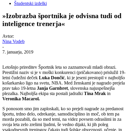
Študentski izdelki
»Izobrazba športnika je odvisna tudi od
inteligence trenerja«
Avtor:
Nina Vodeb
-
7. januarja, 2019
Letošnjo prireditev Športnik leta so zaznamovali mladi obrazi.
Prestižni naziv si je v moški konkurenci (pričakovano) prislužil 19-
letni čudežni deček
Luka Dončić
, ki je jeseni prestopil v najboljšo
košarkarsko ligo na svetu, NBA. Med ženskami je nagrado prejela
prav tako 19-letna
Janja Garnbret
, slovenska najuspešnejša
plezalka. Najboljša ekipa sta postali jadralki
Tina Mrak
in
Veronika Macarol.
S ponosom smo jim zaploskali, ko so prejeli nagrade za predanost
športu, trdno delo, odrekanje, samodisciplino in moč, ob tem pa
morda pozabili, da so med temi, na videz povsem odraslimi in za
svoja leta zelo zrelimi ljudmi, še vedno dijaki, ki jih poleg
vsakodnevnih treningov čakajo tudi šolske obveznosti, učenje, in