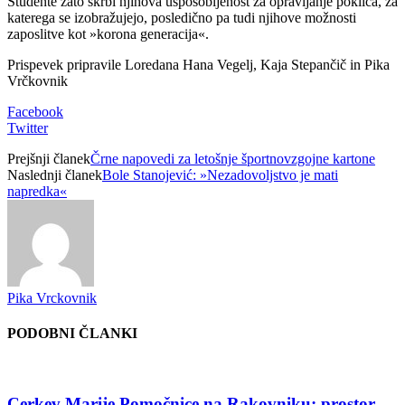
Študente zato skrbi njihova usposobljenost za opravljanje poklica, za
katerega se izobražujejo, posledično pa tudi njihove možnosti
zaposlitve kot »korona generacija«.
Prispevek pripravile Loredana Hana Vegelj, Kaja Stepančič in Pika
Vrčkovnik
Facebook
Twitter
Prejšnji članek
Črne napovedi za letošnje športnovzgojne kartone
Naslednji članek
Bole Stanojević: »Nezadovoljstvo je mati
napredka«
Pika Vrckovnik
PODOBNI ČLANKI
Cerkev Marije Pomočnice na Rakovniku: prostor