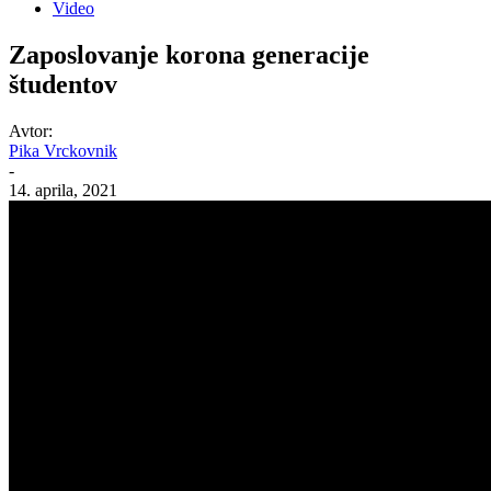
Video
Zaposlovanje korona generacije
študentov
Avtor:
Pika Vrckovnik
-
14. aprila, 2021