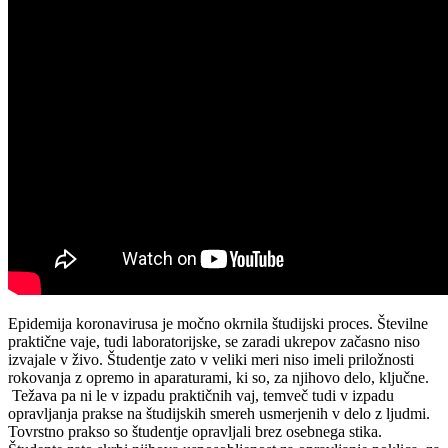
Epidemija koronavirusa je močno okrnila študijski proces. Številne
praktične vaje, tudi laboratorijske, se zaradi ukrepov začasno niso
izvajale v živo. Študentje zato v veliki meri niso imeli priložnosti
rokovanja z opremo in aparaturami, ki so, za njihovo delo, ključne.
Težava pa ni le v izpadu praktičnih vaj, temveč tudi v izpadu
opravljanja prakse na študijskih smereh usmerjenih v delo z ljudmi.
Tovrstno prakso so študentje opravljali brez osebnega stika.