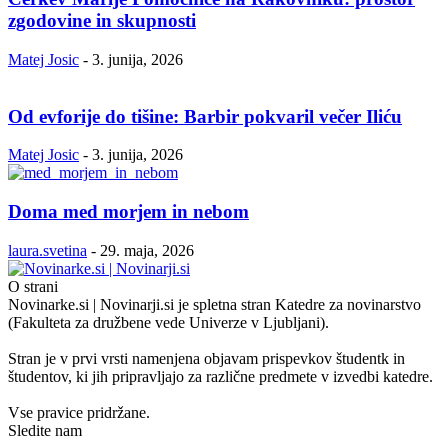
zgodovine in skupnosti
Matej Josic
-
3. junija, 2026
Od evforije do tišine: Barbir pokvaril večer Iliću
Matej Josic
-
3. junija, 2026
Doma med morjem in nebom
laura.svetina
-
29. maja, 2026
O strani
Novinarke.si | Novinarji.si je spletna stran Katedre za novinarstvo
(Fakulteta za družbene vede Univerze v Ljubljani).
Stran je v prvi vrsti namenjena objavam prispevkov študentk in
študentov, ki jih pripravljajo za različne predmete v izvedbi katedre.
Vse pravice pridržane.
Sledite nam