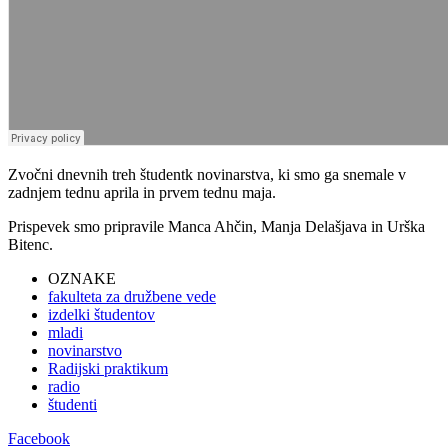
Zvočni dnevnih treh študentk novinarstva, ki smo ga snemale v
zadnjem tednu aprila in prvem tednu maja.
Prispevek smo pripravile Manca Ahčin, Manja Delašjava in Urška
Bitenc.
OZNAKE
fakulteta za družbene vede
izdelki študentov
mladi
novinarstvo
Radijski praktikum
radio
študenti
Facebook