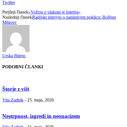
Twitter
Prejšnji članek
»Vožnja z vlakom je loterija«
Naslednji članek
Radijski intervju o zanimivem poklicu: Boštjan
Milavec
Urska Bitenc
PODOBNI ČLANKI
Štorje z višt
Vita Zadnik
-
25. maja, 2026
Nestrpnost, izgredi in neonacizem
Vita Zadnik
-
21. maja, 2026