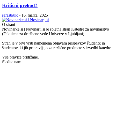
Kritični prehod?
sarastiglic
-
16. marca, 2025
O strani
Novinarke.si | Novinarji.si je spletna stran Katedre za novinarstvo
(Fakulteta za družbene vede Univerze v Ljubljani).
Stran je v prvi vrsti namenjena objavam prispevkov študentk in
študentov, ki jih pripravljajo za različne predmete v izvedbi katedre.
Vse pravice pridržane.
Sledite nam