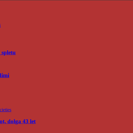
i
 spletu
dimi
t, dolga 43 let