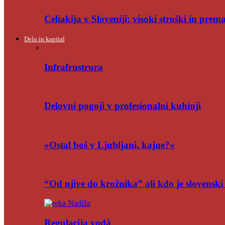
Celiakija v Sloveniji: visoki stroški in pre
Delo in kapital
Infrafrustrura
Delovni pogoji v profesionalni kuhinji
»Ostal boš v Ljubljani, kajne?«
“Od njive do krožnika” ali kdo je slovensk
Regulacija vodá