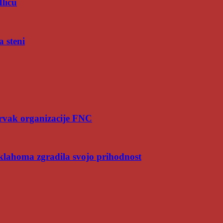
Iliću
a steni
rvak organizacije FNC
Oklahoma zgradila svojo prihodnost