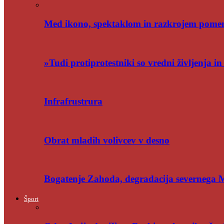
Med ikono, spektaklom in razkrojem pome
»Tudi protiprotestniki so vredni življenja i
Infrafrustrura
Obrat mladih volivcev v desno
Bogatenje Zahoda, degradacija severnega
Šport