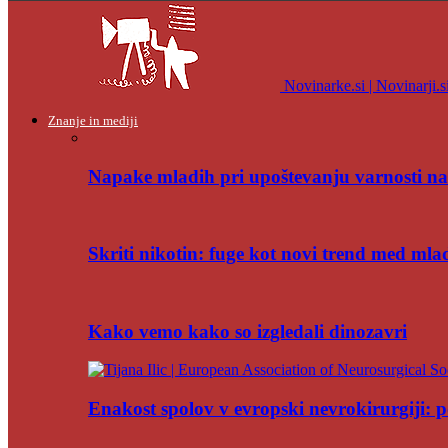
Novinarke.si | Novinarji.s
Znanje in mediji
Napake mladih pri upoštevanju varnosti na
Skriti nikotin: fuge kot novi trend med mla
Kako vemo kako so izgledali dinozavri
Enakost spolov v evropski nevrokirurgiji: po