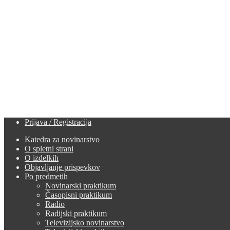
Prijava / Registracija
Katedra za novinarstvo
O spletni strani
O izdelkih
Objavljanje prispevkov
Po predmetih
Novinarski praktikum
Časopisni praktikum
Radio
Radijski praktikum
Televizijsko novinarstvo