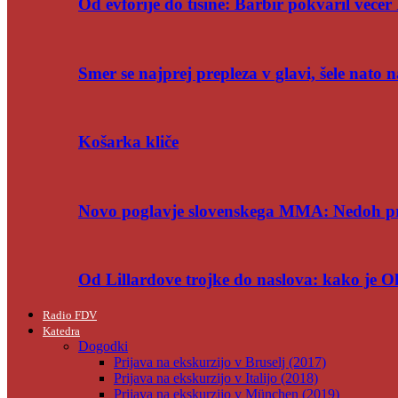
Od evforije do tišine: Barbir pokvaril večer 
Smer se najprej prepleza v glavi, šele nato n
Košarka kliče
Novo poglavje slovenskega MMA: Nedoh p
Od Lillardove trojke do naslova: kako je 
Radio FDV
Katedra
Dogodki
Prijava na ekskurzijo v Bruselj (2017)
Prijava na ekskurzijo v Italijo (2018)
Prijava na ekskurzijo v München (2019)