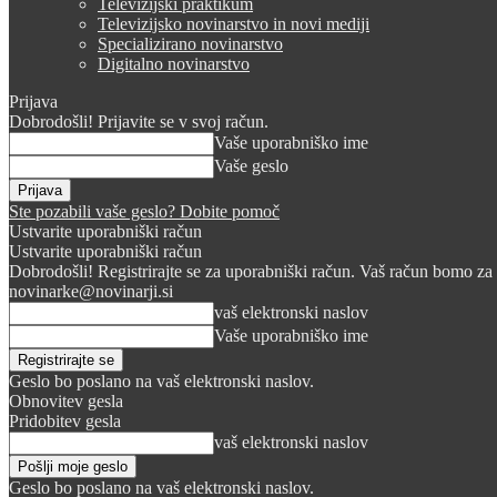
Televizijski praktikum
Televizijsko novinarstvo in novi mediji
Specializirano novinarstvo
Digitalno novinarstvo
Prijava
Dobrodošli! Prijavite se v svoj račun.
Vaše uporabniško ime
Vaše geslo
Ste pozabili vaše geslo? Dobite pomoč
Ustvarite uporabniški račun
Ustvarite uporabniški račun
Dobrodošli! Registrirajte se za uporabniški račun. Vaš račun bomo za 
novinarke@novinarji.si
vaš elektronski naslov
Vaše uporabniško ime
Geslo bo poslano na vaš elektronski naslov.
Obnovitev gesla
Pridobitev gesla
vaš elektronski naslov
Geslo bo poslano na vaš elektronski naslov.