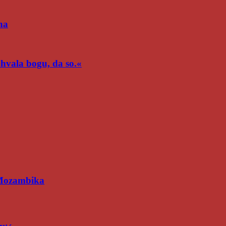
na
n hvala bogu, da so.«
 Mozambika