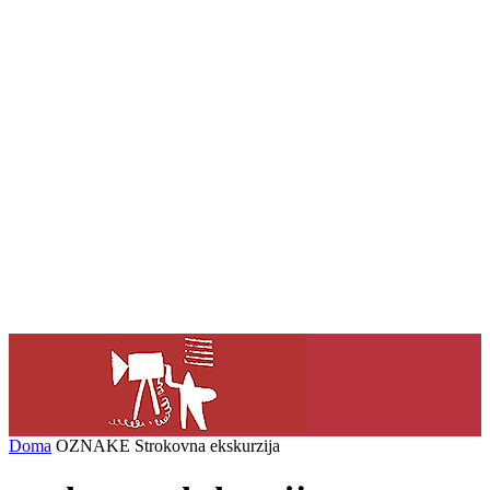
Doma
OZNAKE
Strokovna ekskurzija