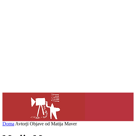
Doma
Avtorji
Objave od Matija Maver