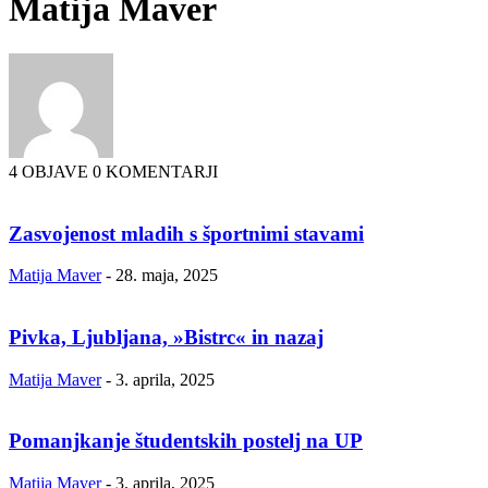
Matija Maver
4 OBJAVE
0 KOMENTARJI
Zasvojenost mladih s športnimi stavami
Matija Maver
-
28. maja, 2025
Pivka, Ljubljana, »Bistrc« in nazaj
Matija Maver
-
3. aprila, 2025
Pomanjkanje študentskih postelj na UP
Matija Maver
-
3. aprila, 2025