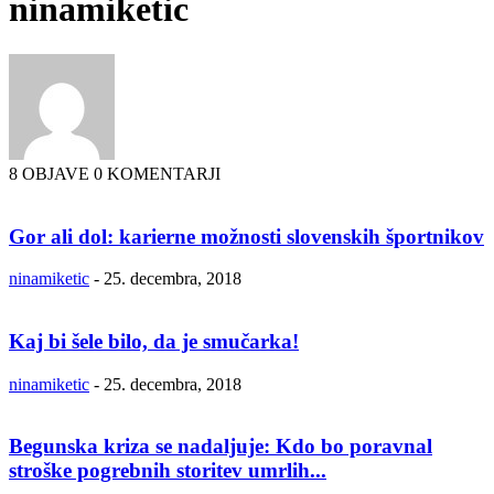
ninamiketic
8 OBJAVE
0 KOMENTARJI
Gor ali dol: karierne možnosti slovenskih športnikov
ninamiketic
-
25. decembra, 2018
Kaj bi šele bilo, da je smučarka!
ninamiketic
-
25. decembra, 2018
Begunska kriza se nadaljuje: Kdo bo poravnal
stroške pogrebnih storitev umrlih...