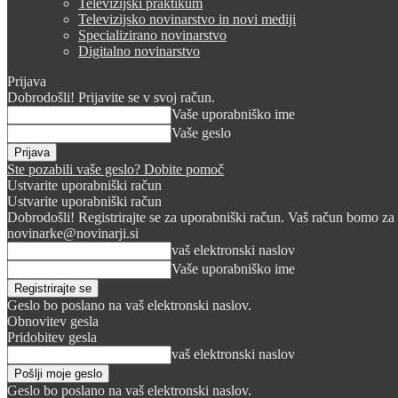
Televizijski praktikum
Televizijsko novinarstvo in novi mediji
Specializirano novinarstvo
Digitalno novinarstvo
Prijava
Dobrodošli! Prijavite se v svoj račun.
Vaše uporabniško ime
Vaše geslo
Ste pozabili vaše geslo? Dobite pomoč
Ustvarite uporabniški račun
Ustvarite uporabniški račun
Dobrodošli! Registrirajte se za uporabniški račun. Vaš račun bomo za 
novinarke@novinarji.si
vaš elektronski naslov
Vaše uporabniško ime
Geslo bo poslano na vaš elektronski naslov.
Obnovitev gesla
Pridobitev gesla
vaš elektronski naslov
Geslo bo poslano na vaš elektronski naslov.