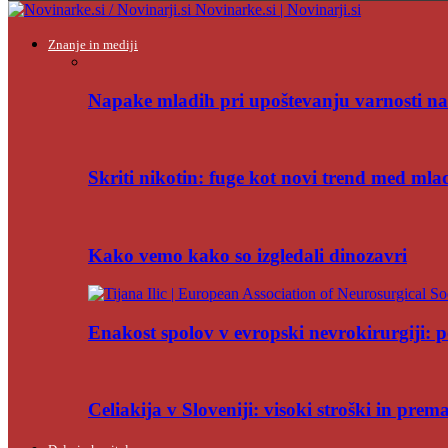
Novinarke.si | Novinarji.si
Znanje in mediji
Napake mladih pri upoštevanju varnosti na
Skriti nikotin: fuge kot novi trend med mla
Kako vemo kako so izgledali dinozavri
Enakost spolov v evropski nevrokirurgiji: po
Celiakija v Sloveniji: visoki stroški in pre