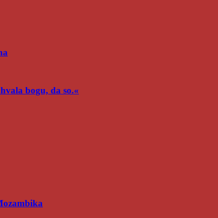
na
n hvala bogu, da so.«
 Mozambika