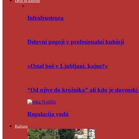
Delo in kapital
Infrafrustrura
Delovni pogoji v profesionalni kuhinji
»Ostal boš v Ljubljani, kajne?«
“Od njive do krožnika” ali kdo je slovensk
Regulacija vodá
Kultura