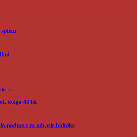
 spletu
dimi
t, dolga 43 let
malo podpore za odrasle bolnike