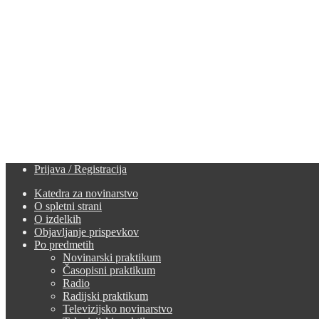
Prijava / Registracija
Katedra za novinarstvo
O spletni strani
O izdelkih
Objavljanje prispevkov
Po predmetih
Novinarski praktikum
Časopisni praktikum
Radio
Radijski praktikum
Televizijsko novinarstvo