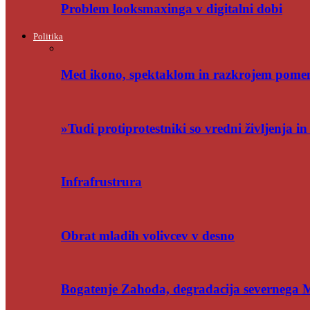
Problem looksmaxinga v digitalni dobi
Politika
Med ikono, spektaklom in razkrojem pome
»Tudi protiprotestniki so vredni življenja i
Infrafrustrura
Obrat mladih volivcev v desno
Bogatenje Zahoda, degradacija severnega