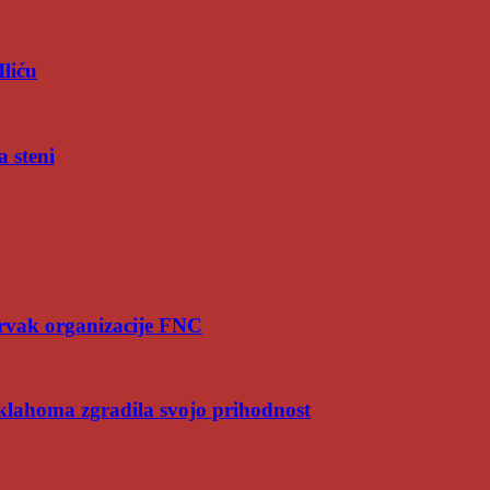
Iliću
a steni
rvak organizacije FNC
Oklahoma zgradila svojo prihodnost