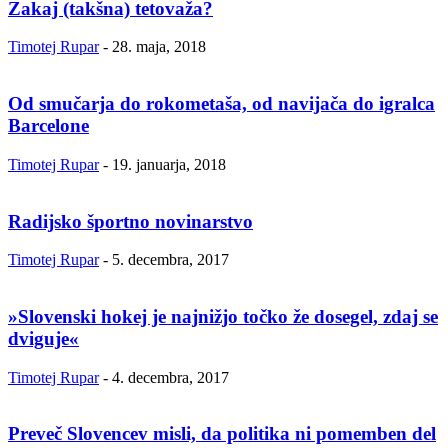
Zakaj (takšna) tetovaža?
Timotej Rupar
-
28. maja, 2018
Od smučarja do rokometaša, od navijača do igralca
Barcelone
Timotej Rupar
-
19. januarja, 2018
Radijsko športno novinarstvo
Timotej Rupar
-
5. decembra, 2017
»Slovenski hokej je najnižjo točko že dosegel, zdaj se
dviguje«
Timotej Rupar
-
4. decembra, 2017
Preveč Slovencev misli, da politika ni pomemben del