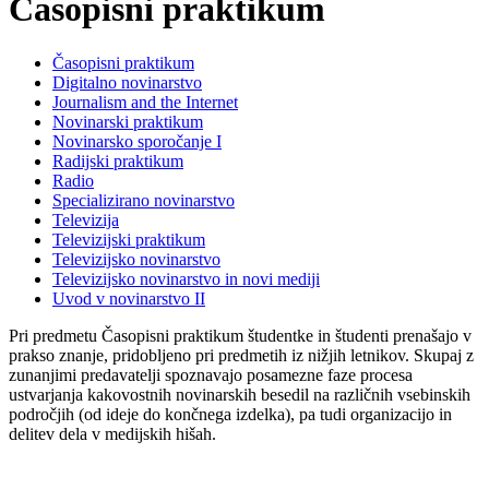
Časopisni praktikum
Časopisni praktikum
Digitalno novinarstvo
Journalism and the Internet
Novinarski praktikum
Novinarsko sporočanje I
Radijski praktikum
Radio
Specializirano novinarstvo
Televizija
Televizijski praktikum
Televizijsko novinarstvo
Televizijsko novinarstvo in novi mediji
Uvod v novinarstvo II
Pri predmetu Časopisni praktikum študentke in študenti prenašajo v
prakso znanje, pridobljeno pri predmetih iz nižjih letnikov. Skupaj z
zunanjimi predavatelji spoznavajo posamezne faze procesa
ustvarjanja kakovostnih novinarskih besedil na različnih vsebinskih
področjih (od ideje do končnega izdelka), pa tudi organizacijo in
delitev dela v medijskih hišah.