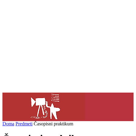
Doma
Predmeti
Časopisni praktikum