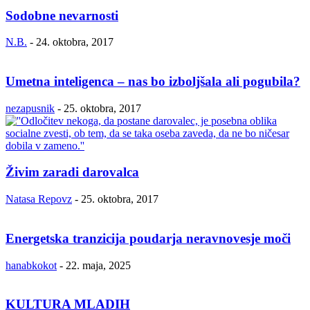
Sodobne nevarnosti
N.B.
-
24. oktobra, 2017
Umetna inteligenca – nas bo izboljšala ali pogubila?
nezapusnik
-
25. oktobra, 2017
Živim zaradi darovalca
Natasa Repovz
-
25. oktobra, 2017
Energetska tranzicija poudarja neravnovesje moči
hanabkokot
-
22. maja, 2025
KULTURA MLADIH