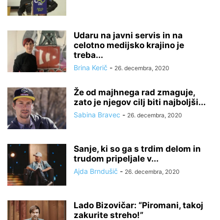
Udaru na javni servis in na
celotno medijsko krajino je
treba...
Brina Kerič
-
26. decembra, 2020
Že od majhnega rad zmaguje,
zato je njegov cilj biti najboljši...
Sabina Bravec
-
26. decembra, 2020
Sanje, ki so ga s trdim delom in
trudom pripeljale v...
Ajda Brndušič
-
26. decembra, 2020
Lado Bizovičar: “Piromani, takoj
zakurite streho!”