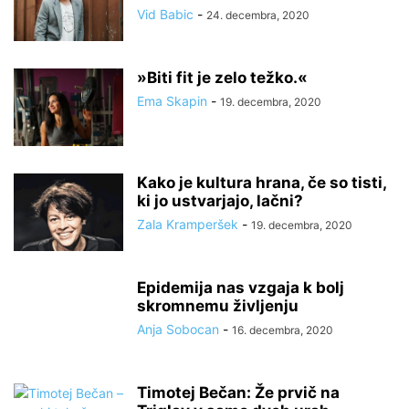
Vid Babic
-
24. decembra, 2020
»Biti fit je zelo težko.«
Ema Skapin
-
19. decembra, 2020
Kako je kultura hrana, če so tisti,
ki jo ustvarjajo, lačni?
Zala Kramperšek
-
19. decembra, 2020
Epidemija nas vzgaja k bolj
skromnemu življenju
Anja Sobocan
-
16. decembra, 2020
Timotej Bečan: Že prvič na