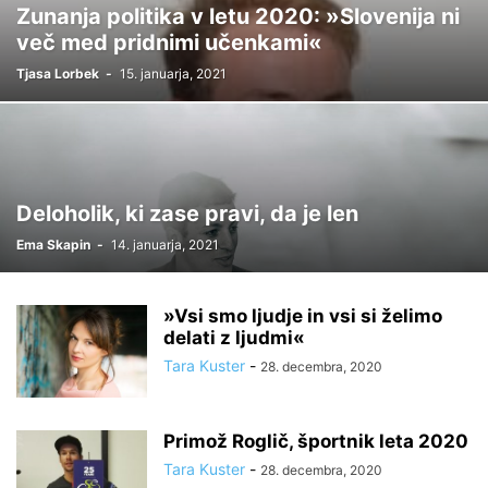
Zunanja politika v letu 2020: »Slovenija ni
več med pridnimi učenkami«
Tjasa Lorbek
-
15. januarja, 2021
Deloholik, ki zase pravi, da je len
Ema Skapin
-
14. januarja, 2021
»Vsi smo ljudje in vsi si želimo
delati z ljudmi«
Tara Kuster
-
28. decembra, 2020
Primož Roglič, športnik leta 2020
Tara Kuster
-
28. decembra, 2020